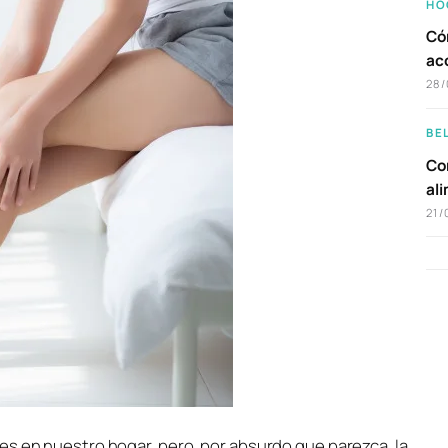
HO
Có
ac
28/
BE
Com
al
21/
es en nuestro hogar, pero, por absurdo que parezca, la