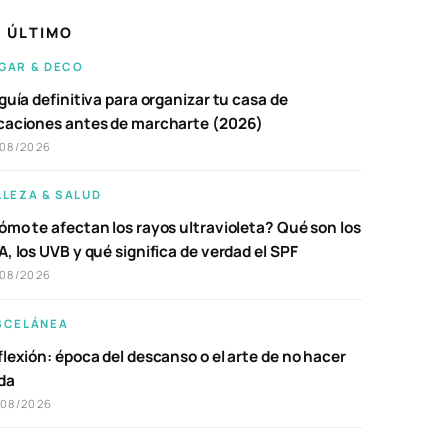
 ÚLTIMO
GAR & DECO
guía definitiva para organizar tu casa de
caciones antes de marcharte (2026)
/08/2026
LLEZA & SALUD
ómo te afectan los rayos ultravioleta? Qué son los
, los UVB y qué significa de verdad el SPF
/08/2026
SCELÁNEA
lexión: época del descanso o el arte de no hacer
da
/08/2026