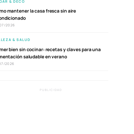
GAR & DECO
mo mantener la casa fresca sin aire
ondicionado
07/2026
LLEZA & SALUD
er bien sin cocinar: recetas y claves para una
imentación saludable en verano
07/2026
PUBLICIDAD