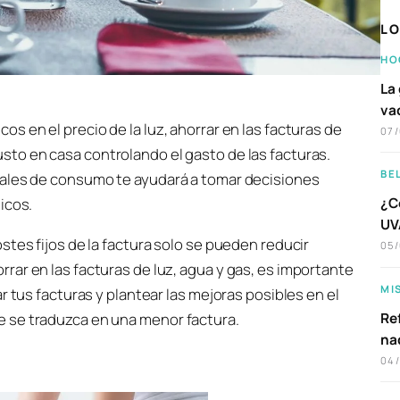
LO
HO
La 
va
os en el precio de la luz, ahorrar en las facturas de
07
usto en casa controlando el gasto de las facturas.
BE
eales de consumo te ayudará a tomar decisiones
icos.
¿C
UVA
stes fijos de la factura solo se pueden reducir
05
ar en las facturas de luz, agua y gas, es importante
MI
r tus facturas y plantear las mejoras posibles en el
 se traduzca en una menor factura.
Ref
na
04