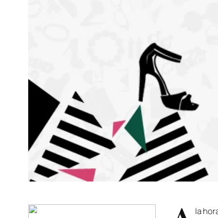
A
la hor