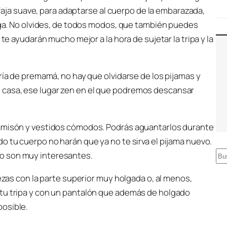
a faja suave, para adaptarse al cuerpo de la embarazada,
riga. No olvides, de todos modos, que también puedes
 te ayudarán mucho mejor a la hora de sujetar la tripa y la
ría de premamá, no hay que olvidarse de los pijamas y
 casa, ese lugar zen en el que podremos descansar
camisón y vestidos cómodos. Podrás aguantarlos durante
o tu cuerpo no harán que ya no te sirva el pijama nuevo.
B
o son muy interesantes.
u
iezas con la parte superior muy holgada o, al menos,
s
 tu tripa y con un pantalón que además de holgado
c
posible.
a
r