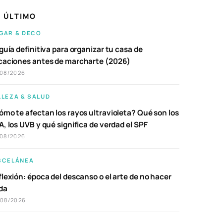
 ÚLTIMO
GAR & DECO
guía definitiva para organizar tu casa de
caciones antes de marcharte (2026)
/08/2026
LLEZA & SALUD
ómo te afectan los rayos ultravioleta? Qué son los
, los UVB y qué significa de verdad el SPF
/08/2026
SCELÁNEA
lexión: época del descanso o el arte de no hacer
da
/08/2026