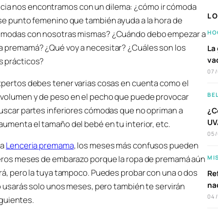
ncia nos encontramos con un dilema: ¿cómo ir cómoda
LO
se punto femenino que también ayuda a la hora de
ómodas con nosotras mismas? ¿Cuándo debo empezar a
HO
a premamá? ¿Qué voy a necesitar? ¿Cuáles son los
La 
va
 prácticos?
07
xpertos debes tener varias cosas en cuenta como el
volumen y de peso en el pecho que puede provocar
BE
uscar partes inferiores cómodas que no opriman a
¿C
UVA
umenta el tamaño del bebé en tu interior, etc.
05
la
Lenceria premama
, los meses más confusos pueden
meros meses de embarazo porque la ropa de premamá aún
MI
rá, pero la tuya tampoco. Puedes probar con una o dos
Ref
na
lo usarás solo unos meses, pero también te servirán
04
guientes.