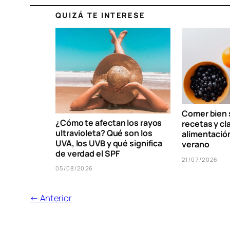
QUIZÁ TE INTERESE
Comer bien s
¿Cómo te afectan los rayos
recetas y cl
ultravioleta? Qué son los
alimentació
UVA, los UVB y qué significa
verano
de verdad el SPF
21/07/2026
05/08/2026
← Anterior