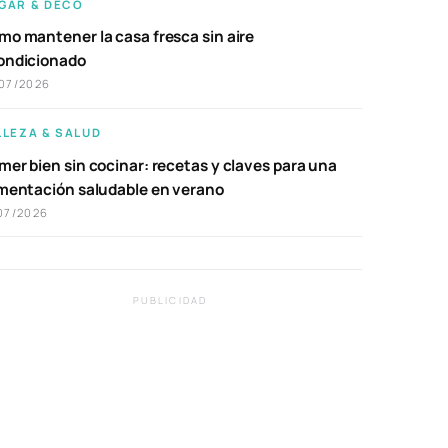
GAR & DECO
mo mantener la casa fresca sin aire
ondicionado
07/2026
LLEZA & SALUD
er bien sin cocinar: recetas y claves para una
imentación saludable en verano
07/2026
PUBLICIDAD