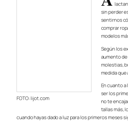
lacta
sin perder e
sentirnos c
comprar rop
modelos más
Según los e
aumento de 
molestias, b
medida que a
En cuanto a 
ser los pri
FOTO: lijot.com
no te encaja
tallas más, 
cuando hayas dado a luz para los primeros meses si