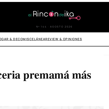
Nº 144 · AGOSTO 2026
OGAR & DECO
MISCELÁNEA
REVIEW & OPINIONES
nceria premamá más