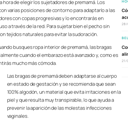
 hora de elegir los sujetadores de premamá. Los
HO
on varias posiciones de contorno para adaptarlo a las
Có
ac
dores con copas progresivas y lo encontrarás en
28/
o a través de la red. Para sujetar bien el pecho sin
n tejidos naturales para evitar la sudoración.
BE
 cuando busques ropa interior de premamá, las bragas
Com
al
ialmente cuando el embarazo está avanzado y, como es
21/
sentirás mucho más cómoda.
Las bragas de premamá deben adaptarse al cuerpo
en estado de gestación y se recomienda que sean
100% algodón, un material que evita irritaciones en la
piel y que resulta muy transpirable, lo que ayuda a
prevenir la aparición de las molestas infecciones
vaginales.