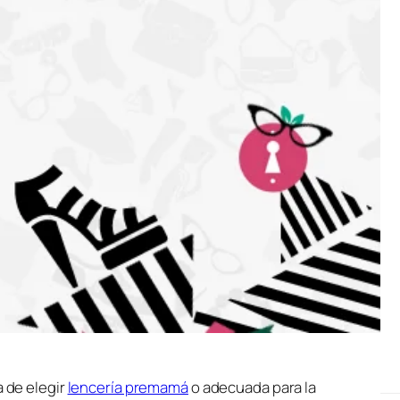
a de elegir
lencería premamá
o adecuada para la