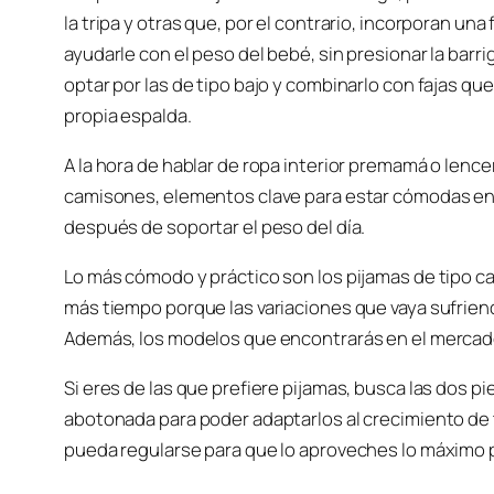
la tripa y otras que, por el contrario, incorporan un
ayudarle con el peso del bebé, sin presionar la bar
optar por las de tipo bajo y combinarlo con fajas que
propia espalda.
A la hora de hablar de ropa interior premamá o lence
camisones, elementos clave para estar cómodas en
después de soportar el peso del día.
Lo más cómodo y práctico son los pijamas de tipo 
más tiempo porque las variaciones que vaya sufriend
Además, los modelos que encontrarás en el mercad
Si eres de las que prefiere pijamas, busca las dos p
abotonada para poder adaptarlos al crecimiento de
pueda regularse para que lo aproveches lo máximo 