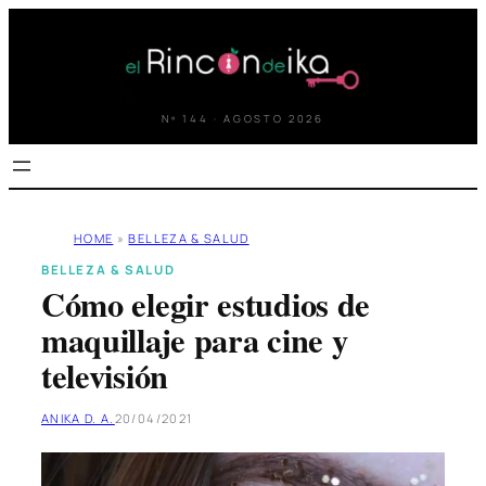
Saltar
al
contenido
Nº 144 · AGOSTO 2026
HOME
»
BELLEZA & SALUD
BELLEZA & SALUD
Cómo elegir estudios de
maquillaje para cine y
televisión
ANIKA D. A.
20/04/2021