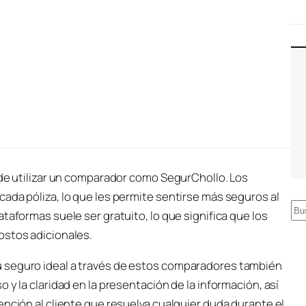
 de utilizar un comparador como SegurChollo. Los
ada póliza, lo que les permite sentirse más seguros al
B
taformas suele ser gratuito, lo que significa que los
u
ostos adicionales.
s
 seguro ideal a través de estos comparadores también
c
 y la claridad en la presentación de la información, así
a
ención al cliente que resuelva cualquier duda durante el
r