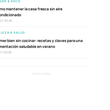
GAR & DECO
mo mantener la casa fresca sin aire
ondicionado
07/2026
LLEZA & SALUD
er bien sin cocinar: recetas y claves para una
imentación saludable en verano
07/2026
PUBLICIDAD