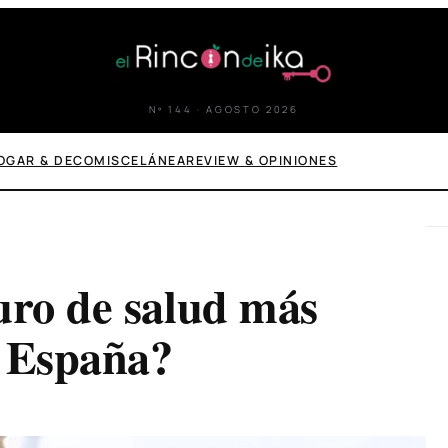
Nº 144 · AGOSTO 2026
OGAR & DECO
MISCELÁNEA
REVIEW & OPINIONES
uro de salud más
n España?