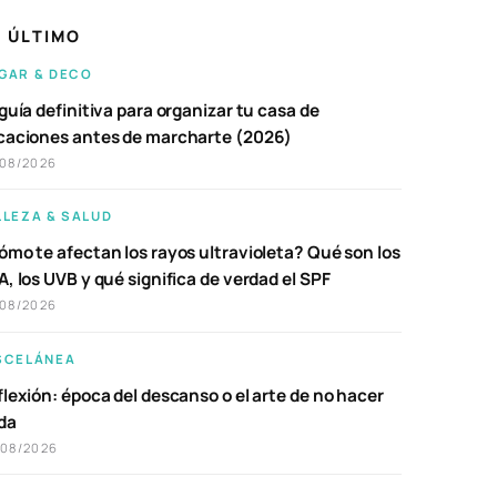
 ÚLTIMO
GAR & DECO
guía definitiva para organizar tu casa de
caciones antes de marcharte (2026)
/08/2026
LLEZA & SALUD
ómo te afectan los rayos ultravioleta? Qué son los
, los UVB y qué significa de verdad el SPF
/08/2026
SCELÁNEA
lexión: época del descanso o el arte de no hacer
da
/08/2026