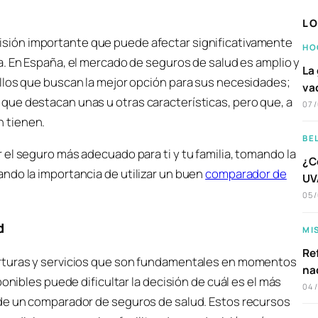
LO
isión importante que puede afectar significativamente
HO
lia. En España, el mercado de seguros de salud es amplio y
La 
llos que buscan la mejor opción para sus necesidades;
va
ue destacan unas u otras características, pero que, a
07
 tienen.
BE
el seguro más adecuado para ti y tu familia, tomando la
¿C
ndo la importancia de utilizar un buen
comparador de
UVA
05
d
MI
Ref
erturas y servicios que son fundamentales en momentos
na
onibles puede dificultar la decisión de cuál es el más
04
 de un comparador de seguros de salud. Estos recursos