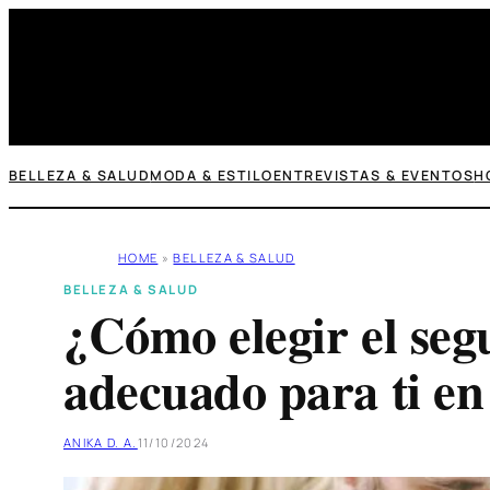
Saltar
al
contenido
BELLEZA & SALUD
MODA & ESTILO
ENTREVISTAS & EVENTOS
H
HOME
»
BELLEZA & SALUD
BELLEZA & SALUD
¿Cómo elegir el seg
adecuado para ti e
ANIKA D. A.
11/10/2024