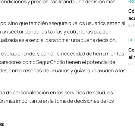
 condiciones y precios, facilitando una decisión más
HO
Có
ac
mpo, sino que también asegura que los usuarios estén al
28/
n un sector donde las tarifas y coberturas pueden
ualizada es esencial para tomar una buena decisión.
BE
Com
evolucionando, y con él, la necesidad de herramientas
al
mparadores como SegurChollo tienen el potencial de
21/
ades, como reseñas de usuarios y guías que ayuden a los
a de personalización en los servicios de salud, es
n más importante en la toma de decisiones de los
os