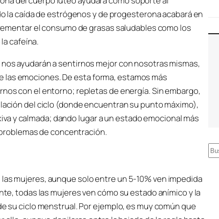
terona del cuerpo lúteo ayudará como soporte al
o la caída de estrógenos y de progesterona acabará en
crementar el consumo de grasas saludables como los
la cafeína.
o nos ayudarán a sentirnos mejor con nosotras mismas,
e las emociones. De esta forma, estamos más
rnos con el entorno; repletas de energía. Sin embargo,
vulación del ciclo (donde encuentran su punto máximo),
iva y calmada; dando lugar a un estado emocional más
er problemas de concentración.
B
u
s
e las mujeres, aunque solo entre un 5-10% ven impedida
c
ante, todas las mujeres ven cómo su estado anímico y la
a
 de su ciclo menstrual. Por ejemplo, es muy común que
r