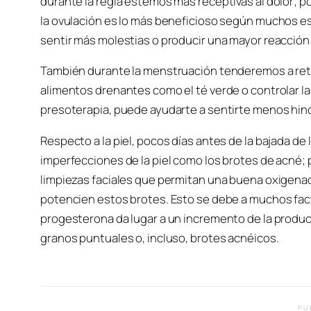
durante la regla estemos más receptivas al dolor; por
la ovulación es lo más beneficioso según muchos es
sentir más molestias o producir una mayor reacción d
También durante la menstruación tenderemos a reten
alimentos drenantes como el té verde o controlar 
presoterapia, puede ayudarte a sentirte menos hinc
Respecto a la piel, pocos días antes de la bajada de 
imperfecciones de la piel como los brotes de acné; p
limpiezas faciales que permitan una buena oxigenaci
potencien estos brotes. Esto se debe a muchos fact
progesterona da lugar a un incremento de la produ
granos puntuales o, incluso, brotes acnéicos.
PU