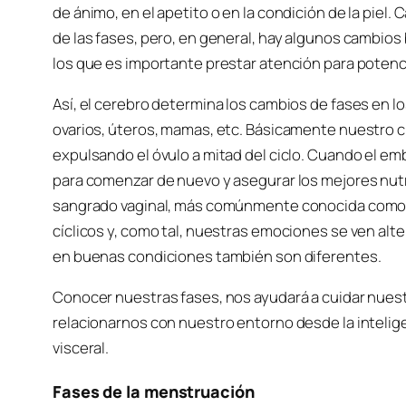
de ánimo, en el apetito o en la condición de la piel
de las fases, pero, en general, hay algunos cambio
los que es importante prestar atención para potencia
Así, el cerebro determina los cambios de fases en 
ovarios, úteros, mamas, etc. Básicamente nuestro cu
expulsando el óvulo a mitad del ciclo. Cuando el e
para comenzar de nuevo y asegurar los mejores nutri
sangrado vaginal, más comúnmente conocida como 
cíclicos y, como tal, nuestras emociones se ven alt
en buenas condiciones también son diferentes.
Conocer nuestras fases, nos ayudará a cuidar nues
relacionarnos con nuestro entorno desde la intelig
visceral.
Fases de la menstruación