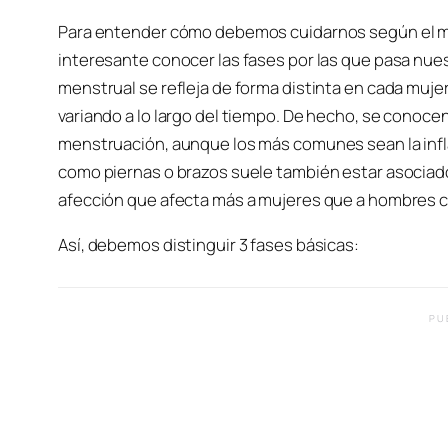
Para entender cómo debemos cuidarnos según el mo
interesante conocer las fases por las que pasa nues
menstrual se refleja de forma distinta en cada muje
variando a lo largo del tiempo. De hecho, se conoc
menstruación, aunque los más comunes sean la infla
como piernas o brazos suele también estar asociado 
afección que afecta más a mujeres que a hombres 
Así, debemos distinguir 3 fases básicas:
PU