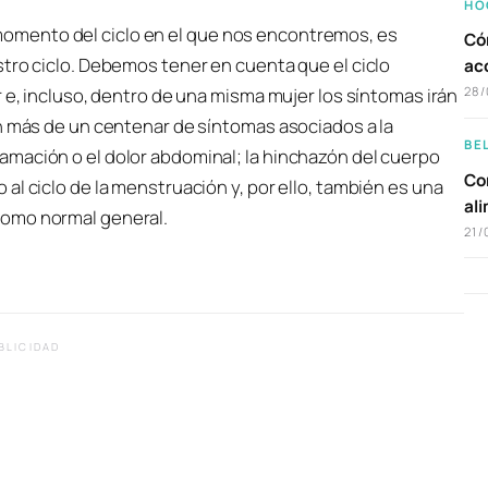
HO
mento del ciclo en el que nos encontremos, es
Có
tro ciclo. Debemos tener en cuenta que el ciclo
ac
r e, incluso, dentro de una misma mujer los síntomas irán
28/
en más de un centenar de síntomas asociados a la
BE
mación o el dolor abdominal; la hinchazón del cuerpo
Com
al ciclo de la menstruación y, por ello, también es una
al
como normal general.
21/
BLICIDAD