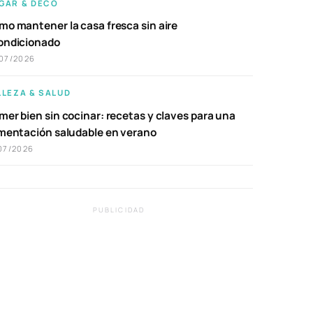
GAR & DECO
mo mantener la casa fresca sin aire
ondicionado
07/2026
LLEZA & SALUD
er bien sin cocinar: recetas y claves para una
imentación saludable en verano
07/2026
PUBLICIDAD