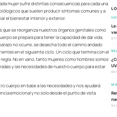
. Cada mujer sufre distintas consecuencias para cada una
LO
s biólogicos que suelen producir síntomas comunes y a
r el bienestar interior y exterior.
HO
La 
los que se reorganiza nuestros órganos genitales como
va
erpo se prepara para tener la capacidad de dar vida,
07
mbarazo no ocurre, se desecha todo el camino andado
entes en el siguiente ciclo. Un ciclo que termina con el
BE
regla. No en vano, tanto mujeres como hombres somos
¿C
UVA
eradas y las necesidades de nuestro cuerpo para estar
05
MI
tro cuerpo en base a las necesidades y nos ayudará
encia emocional y no solo desde el punto de vista
Ref
na
04