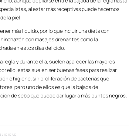
 ello, aunque depilarse entre la bajada de la regla hasta
pecialistas, al estar más receptivas puede hacernos
e la piel.
er más líquido, por lo que incluir una dieta con
la hinchazón con masajes drenantes como la
hada en estos días del ciclo.
la regla y durante ella, suelen aparecer las mayores
or ello, estas suelen ser buenas fases para realizar
ón e higiene, sin proliferación de bacterias que
ores, pero uno de ellos es que la bajada de
cción de sebo que puede dar lugar a más puntos negros,
BLICIDAD