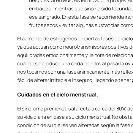
después. Si el óvulo es fertilizado, la proges
embarazo, mientras que sino ha sido fecundad
ese sangrado. En esta fase se recomienda in
frutos secos y evitar algunas sustancias como 
El aumento de estrógenos en ciertas fases del cicl
ya que actúan como neurotransmisores positivos d
equilibradas emocionalmente y la hora de relaciona
cuando se produce una caída de ellos al pasar la o
nos topamos con una fase anímicamente más reflex
fácil de alterar irritable e inseguro, llegando a ten
Cuidados en el ciclo menstrual.
El síndrome premenstrual afecta a cerca del 80% d
su vida diaria en base a su ciclo menstrual. No obst
condición de su piel se ven alteradas según la fase