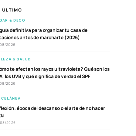
 ÚLTIMO
GAR & DECO
guía definitiva para organizar tu casa de
caciones antes de marcharte (2026)
/08/2026
LLEZA & SALUD
ómo te afectan los rayos ultravioleta? Qué son los
, los UVB y qué significa de verdad el SPF
/08/2026
SCELÁNEA
lexión: época del descanso o el arte de no hacer
da
/08/2026