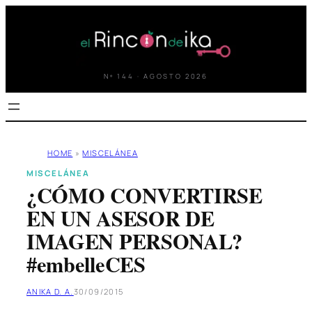
Saltar
al
contenido
Nº 144 · AGOSTO 2026
HOME
»
MISCELÁNEA
MISCELÁNEA
¿CÓMO CONVERTIRSE
EN UN ASESOR DE
IMAGEN PERSONAL?
#embelleCES
ANIKA D. A.
30/09/2015