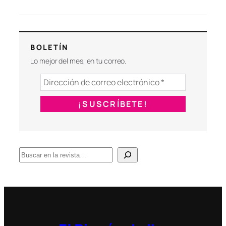
BOLETÍN
Lo mejor del mes, en tu correo.
B
u
s
c
a
r