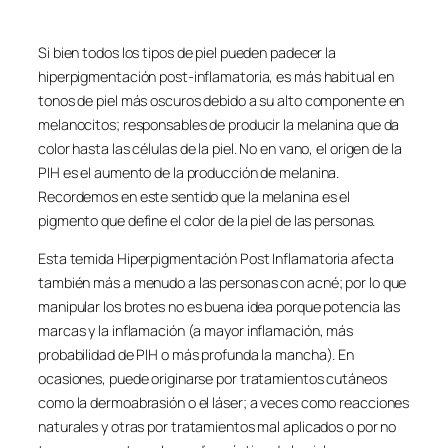
Si bien todos los tipos de piel pueden padecer la
hiperpigmentación post-inflamatoria, es más habitual en
tonos de piel más oscuros debido a su alto componente en
melanocitos; responsables de producir la melanina que da
color hasta las células de la piel. No en vano, el origen de la
PIH es el aumento de la producción de melanina.
Recordemos en este sentido que la melanina es el
pigmento que define el color de la piel de las personas.
Esta temida Hiperpigmentación Post Inflamatoria afecta
también más a menudo a las personas con acné; por lo que
manipular los brotes no es buena idea porque potencia las
marcas y la inflamación (a mayor inflamación, más
probabilidad de PIH o más profunda la mancha). En
ocasiones, puede originarse por tratamientos cutáneos
como la dermoabrasión o el láser; a veces como reacciones
naturales y otras por tratamientos mal aplicados o por no