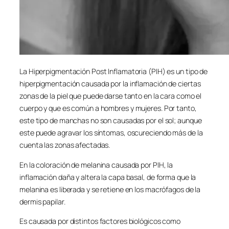
La Hiperpigmentación Post Inflamatoria (PIH) es un tipo de
hiperpigmentación causada por la inflamación de ciertas
zonas de la piel que puede darse tanto en la cara como el
cuerpo y que es común a hombres y mujeres. Por tanto,
este tipo de manchas no son causadas por el sol; aunque
este puede agravar los síntomas, oscureciendo más de la
cuenta las zonas afectadas.
En la coloración de melanina causada por PIH, la
inflamación daña y altera la capa basal, de forma que la
melanina es liberada y se retiene en los macrófagos de la
dermis papilar.
Es causada por distintos factores biológicos como