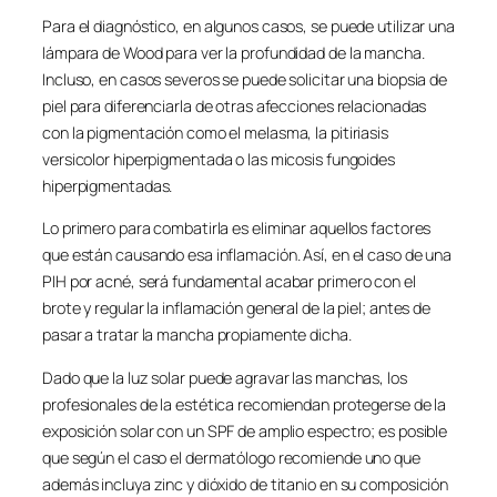
Para el diagnóstico, en algunos casos, se puede utilizar una
lámpara de Wood para ver la profundidad de la mancha.
Incluso, en casos severos se puede solicitar una biopsia de
piel para diferenciarla de otras afecciones relacionadas
con la pigmentación como el melasma, la pitiriasis
versicolor hiperpigmentada o las micosis fungoides
hiperpigmentadas.
Lo primero para combatirla es eliminar aquellos factores
que están causando esa inflamación. Así, en el caso de una
PIH por acné, será fundamental acabar primero con el
brote y regular la inflamación general de la piel; antes de
pasar a tratar la mancha propiamente dicha.
Dado que la luz solar puede agravar las manchas, los
profesionales de la estética recomiendan protegerse de la
exposición solar con un SPF de amplio espectro; es posible
que según el caso el dermatólogo recomiende uno que
además incluya zinc y dióxido de titanio en su composición