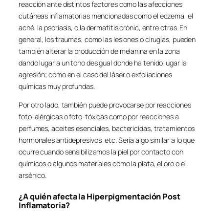
reacción ante distintos factores como las afecciones
cutáneas inflamatorias mencionadas como el eczema, el
acné, la psoriasis, o la dermatitis crónic, entre otras. En
general, los traumas, como las lesiones o cirugías, pueden
también alterar la producción de melanina en la zona
dando lugar a un tono desigual donde ha tenido lugar la
agresión; como en el caso del láser o exfoliaciones
químicas muy profundas.
Por otro lado, también puede provocarse por reacciones
foto-alérgicas o foto-tóxicas como por reacciones a
perfumes, aceites esenciales, bactericidas, tratamientos
hormonales antidepresivos, etc. Sería algo similar a lo que
ocurre cuando sensibilizamos la piel por contacto con
químicos o algunos materiales como la plata, el oro o el
arsénico.
¿A quién afecta la Hiperpigmentación Post
Inflamatoria?