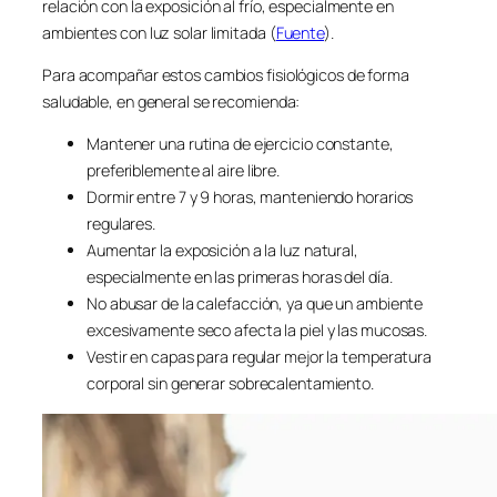
relación con la exposición al frío, especialmente en
ambientes con luz solar limitada (
Fuente
).
Para acompañar estos cambios fisiológicos de forma
saludable, en general se recomienda:
Mantener una rutina de ejercicio constante,
preferiblemente al aire libre.
Dormir entre 7 y 9 horas, manteniendo horarios
regulares.
Aumentar la exposición a la luz natural,
especialmente en las primeras horas del día.
No abusar de la calefacción, ya que un ambiente
excesivamente seco afecta la piel y las mucosas.
Vestir en capas para regular mejor la temperatura
corporal sin generar sobrecalentamiento.