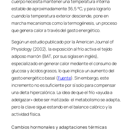
cuerpo necesita mantener una temperatura interna
estable de aproximadamente 36,5 °C, y para lograrlo
cuando la temperatura exterior desciende, pone en
marcha mecanismos como la termogénesis, un proceso
que genera calor a través del gasto energético.
Según un estudio publicado por la American Journal of
Physiology (2002), la exposición al frío activa el tejido
adiposo marrón (BAT, por sus siglas en inglés),
especializado en generar calor mediante el consumo de
glucosa y ácidos grasos, lo que implica un aumento del
gasto energético basal (
Fuente
). Sin embargo, este
incremento no es suficiente por sí solo para compensar
una dieta hipercalórica. La idea de que el frío «ayuda a
adelgazar» debe ser matizada: el metabolismo se adapta,
pero la clave sigue estando en el balance calórico y la
actividad física.
Cambios hormonales y adaptaciones térmicas