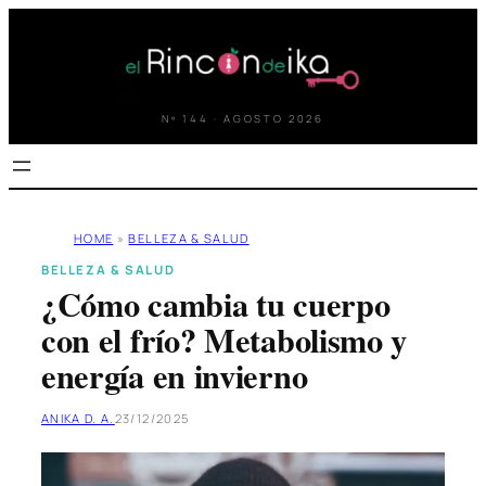
Saltar
al
contenido
Nº 144 · AGOSTO 2026
HOME
»
BELLEZA & SALUD
BELLEZA & SALUD
¿Cómo cambia tu cuerpo
con el frío? Metabolismo y
energía en invierno
ANIKA D. A.
23/12/2025