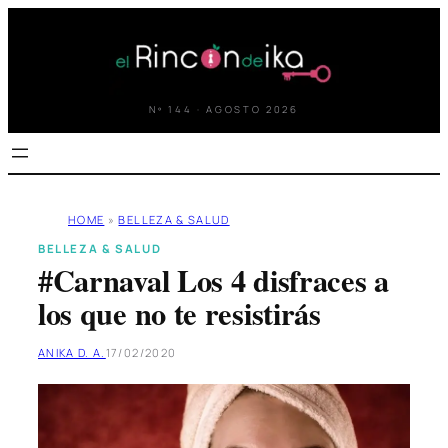
Saltar
al
contenido
Nº 144 · AGOSTO 2026
HOME
»
BELLEZA & SALUD
BELLEZA & SALUD
#Carnaval Los 4 disfraces a
los que no te resistirás
ANIKA D. A.
17/02/2020