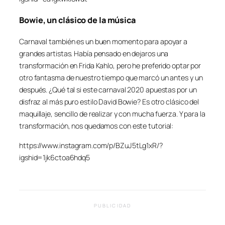
Bowie, un clásico de la música
Carnaval también es un buen momento para apoyar a
grandes artistas. Había pensado en dejaros una
transformación en Frida Kahlo, pero he preferido optar por
otro fantasma de nuestro tiempo que marcó un antes y un
después. ¿Qué tal si este carnaval 2020 apuestas por un
disfraz al más puro estilo David Bowie? Es otro clásico del
maquillaje, sencillo de realizar y con mucha fuerza. Y para la
transformación, nos quedamos con este tutorial:
https://www.instagram.com/p/BZuJ5tLg1xR/?
igshid=1jk6ctoa6hdq5
PUBLICIDAD