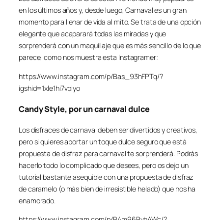
en los últimos años y, desde luego, Carnaval es un gran
momento para llenar de vida al mito. Se trata de una opción
elegante que acaparará todas las miradas y que
sorprenderá con un maquillaje que es más sencillo de lo que
parece, como nos muestra esta Instagramer:
https://www.instagram.com/p/Bas_93hFPTq/?
igshid=1xle1hi7vbiyo
Candy Style, por un carnaval dulce
Los disfraces de carnaval deben ser divertidos y creativos,
pero si quieres aportar un toque dulce seguro que está
propuesta de disfraz para carnaval te sorprenderá. Podrás
hacerlo todo lo complicado que desees, pero os dejo un
tutorial bastante asequible con una propuesta de disfraz
de caramelo (o más bien de irresistible helado) que nos ha
enamorado.
https://www.instagram.com/p/B4m96BvhAWc/?