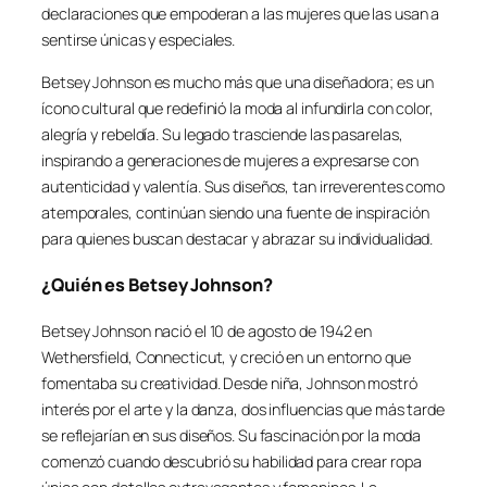
declaraciones que empoderan a las mujeres que las usan a
sentirse únicas y especiales.
Betsey Johnson es mucho más que una diseñadora; es un
ícono cultural que redefinió la moda al infundirla con color,
alegría y rebeldía. Su legado trasciende las pasarelas,
inspirando a generaciones de mujeres a expresarse con
autenticidad y valentía. Sus diseños, tan irreverentes como
atemporales, continúan siendo una fuente de inspiración
para quienes buscan destacar y abrazar su individualidad.
¿Quién es Betsey Johnson?
Betsey Johnson nació el 10 de agosto de 1942 en
Wethersfield, Connecticut, y creció en un entorno que
fomentaba su creatividad. Desde niña, Johnson mostró
interés por el arte y la danza, dos influencias que más tarde
se reflejarían en sus diseños. Su fascinación por la moda
comenzó cuando descubrió su habilidad para crear ropa