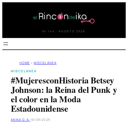
Saltar
al
contenido
Nº 144 · AGOSTO 2026
HOME
»
MISCELÁNEA
MISCELÁNEA
#MujeresconHistoria Betsey
Johnson: la Reina del Punk y
el color en la Moda
Estadounidense
ANIKA D. A.
19/08/2025