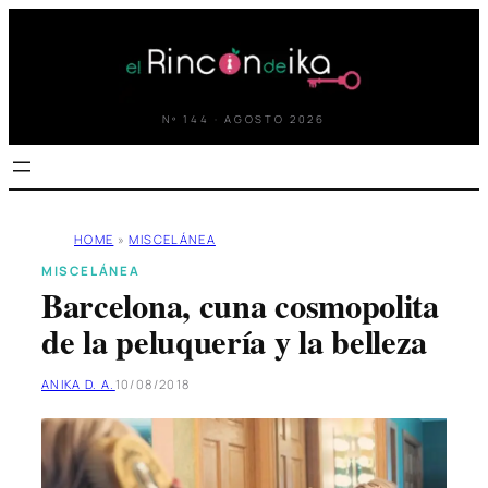
Saltar
al
contenido
Nº 144 · AGOSTO 2026
HOME
»
MISCELÁNEA
MISCELÁNEA
Barcelona, cuna cosmopolita
de la peluquería y la belleza
ANIKA D. A.
10/08/2018