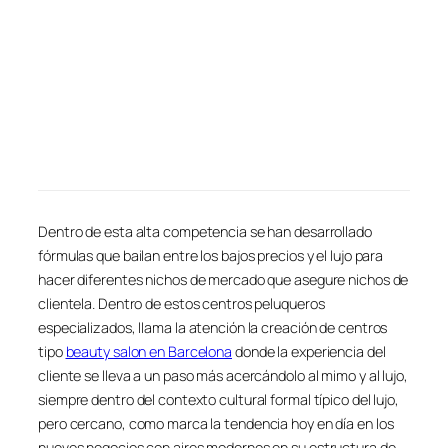
Dentro de esta alta competencia se han desarrollado
fórmulas que bailan entre los bajos precios y el lujo para
hacer diferentes nichos de mercado que asegure nichos de
clientela. Dentro de estos centros peluqueros
especializados, llama la atención la creación de centros
tipo
beauty salon en Barcelona
donde la experiencia del
cliente se lleva a un paso más acercándolo al mimo y al lujo,
siempre dentro del contexto cultural formal típico del lujo,
pero cercano, como marca la tendencia hoy en día en los
nuevos negocios con aires modernos en su estructura de