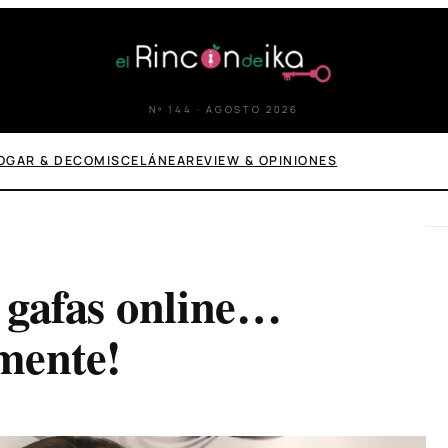
Nº 144 · AGOSTO 2026
OGAR & DECO
MISCELÁNEA
REVIEW & OPINIONES
 gafas online…
lmente!