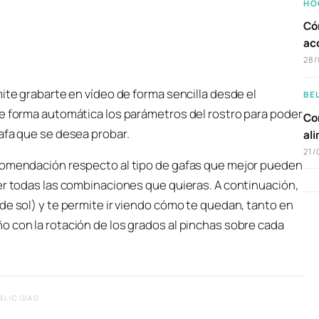
HO
Có
ac
28/
mite grabarte en vídeo de forma sencilla desde el
BE
de forma automática los parámetros del rostro para poder
Com
afa que se desea probar.
al
21/
ecomendación respecto al tipo de gafas que mejor pueden
er todas las combinaciones que quieras. A continuación,
de sol) y te permite ir viendo cómo te quedan, tanto en
o con la rotación de los grados al pinchas sobre cada
BLICIDAD