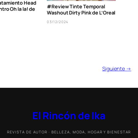
atamiento Head
#Review Tinte Temporal
tro Oh la la! de
Washout Dirty Pink de L’Oreal
03/12/2024
Siguiente →
El Rincón de Ika
REVISTA DE AUTOR · BELLEZA, MODA, HOGAR Y BIENESTAR