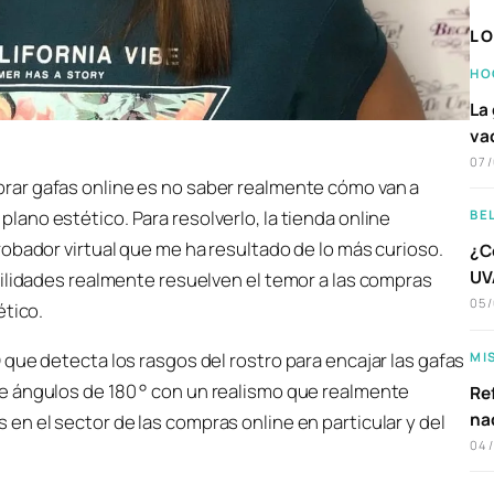
LO
HO
La 
va
07
prar gafas online es no saber realmente cómo van a
plano estético. Para resolverlo, la tienda online
BE
obador virtual que me ha resultado de lo más curioso.
¿C
UVA
bilidades realmente resuelven el temor a las compras
05
ético.
que detecta los rasgos del rostro para encajar las gafas
MI
e ángulos de 180 ° con un realismo que realmente
Ref
na
n el sector de las compras online en particular y del
04