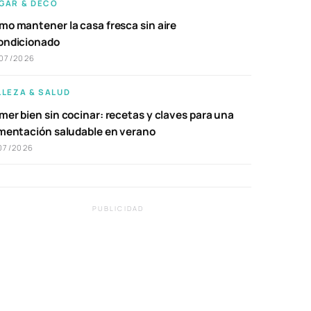
GAR & DECO
mo mantener la casa fresca sin aire
ondicionado
07/2026
LLEZA & SALUD
er bien sin cocinar: recetas y claves para una
imentación saludable en verano
07/2026
PUBLICIDAD