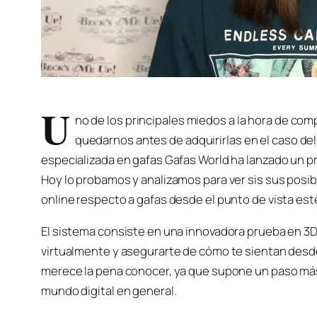
U
no de los principales miedos a la hora de com
quedarnos antes de adquirirlas en el caso del 
especializada en gafas Gafas World ha lanzado un pr
Hoy lo probamos y analizamos para ver sis sus posi
online respecto a gafas desde el punto de vista est
El sistema consiste en una innovadora prueba en 3D 
virtualmente y asegurarte de cómo te sientan desd
merece la pena conocer, ya que supone un paso más e
mundo digital en general.