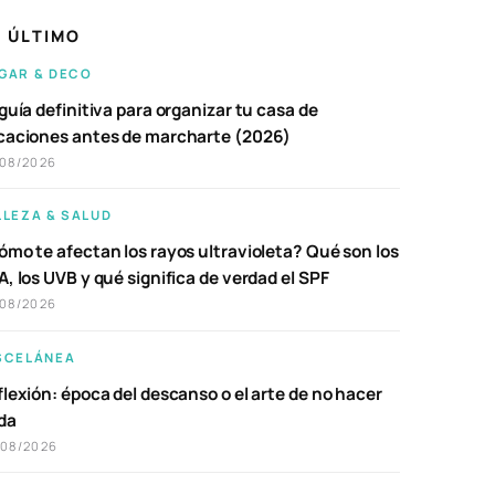
 ÚLTIMO
GAR & DECO
guía definitiva para organizar tu casa de
caciones antes de marcharte (2026)
/08/2026
LLEZA & SALUD
ómo te afectan los rayos ultravioleta? Qué son los
, los UVB y qué significa de verdad el SPF
/08/2026
SCELÁNEA
lexión: época del descanso o el arte de no hacer
da
/08/2026