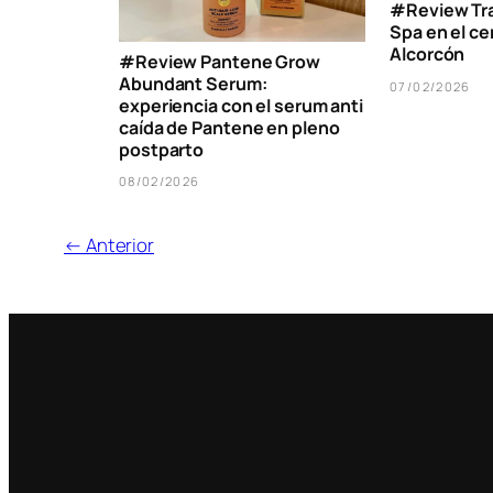
#Review Tr
Spa en el cen
Alcorcón
#Review Pantene Grow
Abundant Serum:
07/02/2026
experiencia con el serum anti
caída de Pantene en pleno
postparto
08/02/2026
← Anterior