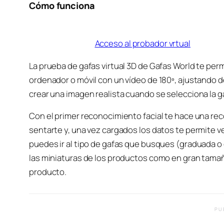
Cómo funciona
Acceso al probador vrtual
La prueba de gafas virtual 3D de Gafas World te per
ordenador o móvil con un vídeo de 180º, ajustando 
crear una imagen realista cuando se selecciona la g
Con el primer reconocimiento facial te hace una r
sentarte y, una vez cargados los datos te permite v
puedes ir al tipo de gafas que busques (graduada o 
las miniaturas de los productos como en gran tamañ
producto.
PU