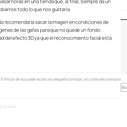
sar horas en una tienda que, al final, siempre da un
obarnos todo lo que nos gustaría.
zás recomendaría sacar la imagen en condiciones de
ágenes de las gafas para que no quede un fondo
d del efecto 3D ya que el reconocimiento facial está
, El Rincón de Ika puede recibir una pequeña comisión, sin coste adicional para
B
u
s
BLICIDAD
c
a
r