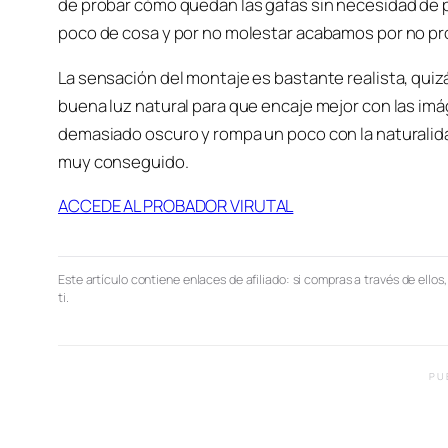
de probar cómo quedan las gafas sin necesidad de pa
poco de cosa y por no molestar acabamos por no pr
La sensación del montaje es bastante realista, qui
buena luz natural para que encaje mejor con las im
demasiado oscuro y rompa un poco con la naturalida
muy conseguido.
ACCEDE AL PROBADOR VIRUTAL
Este artículo contiene enlaces de afiliado: si compras a través de ellos
ti.
PU