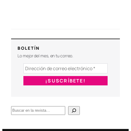
BOLETÍN
Lo mejor del mes, en tu correo.
B
u
s
c