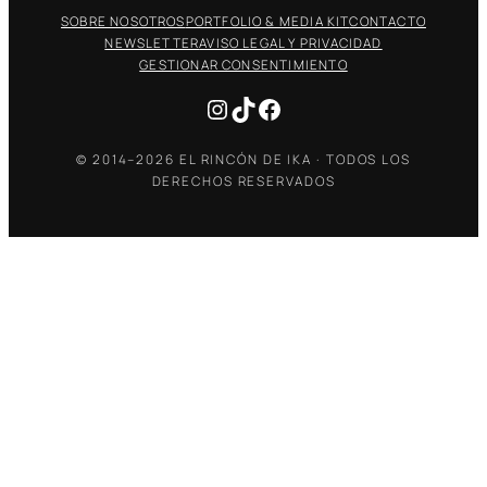
SOBRE NOSOTROS
PORTFOLIO & MEDIA KIT
CONTACTO
NEWSLETTER
AVISO LEGAL Y PRIVACIDAD
GESTIONAR CONSENTIMIENTO
Instagram
TikTok
Facebook
© 2014–2026 EL RINCÓN DE IKA · TODOS LOS
DERECHOS RESERVADOS