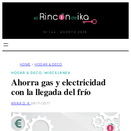
Saltar
al
contenido
Nº 144 · AGOSTO 2026
HOME
»
HOGAR & DECO
HOGAR & DECO
, 
MISCELÁNEA
Ahorra gas y electricidad
con la llegada del frío
ANIKA D. A.
06/11/2017