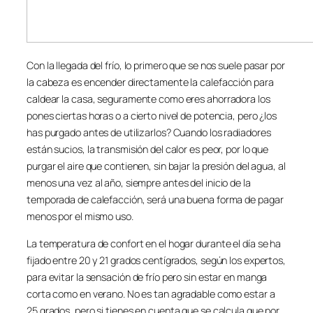
Con la llegada del frío, lo primero que se nos suele pasar por
la cabeza es encender directamente la calefacción para
caldear la casa, seguramente como eres ahorradora los
pones ciertas horas o a cierto nivel de potencia, pero ¿los
has purgado antes de utilizarlos? Cuando los radiadores
están sucios, la transmisión del calor es peor, por lo que
purgar el aire que contienen, sin bajar la presión del agua, al
menos una vez al año, siempre antes del inicio de la
temporada de calefacción, será una buena forma de pagar
menos por el mismo uso.
La temperatura de confort en el hogar durante el día se ha
fijado entre 20 y 21 grados centígrados, según los expertos,
para evitar la sensación de frío pero sin estar en manga
corta como en verano. No es tan agradable como estar a
25 grados, pero si tienes en cuenta que se calcula que por