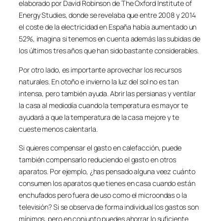
elaborado por David Robinson de The Oxford Institute of
Energy Studies, donde se revelaba que entre 2008 y 2014
el coste de la electricidad en España había aumentado un
52%, imagina si tenemos en cuenta además las subidas de
los últimos tres años que han sido bastante considerables.
Por otro lado, es importante aprovechar los recursos
naturales. En otoño e invierno la luz del sol no es tan
intensa, pero también ayuda. Abrir las persianas y ventilar
la casa al mediodía cuando la temperatura es mayor te
ayudará a que la temperatura de la casa mejore y te
cueste menos calentarla.
Si quieres compensar el gasto en calefacción, puede
también compensarlo reduciendo el gasto en otros
aparatos. Por ejemplo, ¿has pensado alguna veez cuánto
consumen los aparatos que tienes en casa cuando están
enchufados pero fuera de uso como el microondas o la
televisión? Si se observa de forma individual los gastos son
mínimos, pero en conjunto puedes ahorrar lo suficiente