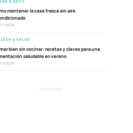
GAR & DECO
mo mantener la casa fresca sin aire
ondicionado
07/2026
LLEZA & SALUD
er bien sin cocinar: recetas y claves para una
imentación saludable en verano
07/2026
PUBLICIDAD