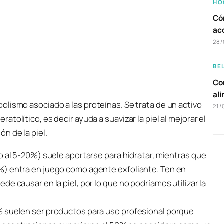
HO
Có
ac
28/
BE
Com
al
lismo asociado a las proteínas. Se trata de un activo
21/
tolítico, es decir ayuda a suavizar la piel al mejorar el
n de la piel.
o al 5-20%) suele aportarse para hidratar, mientras que
%) entra en juego como agente exfoliante. Ten en
e causar en la piel, por lo que no podríamos utilizar la
% suelen ser productos para uso profesional porque