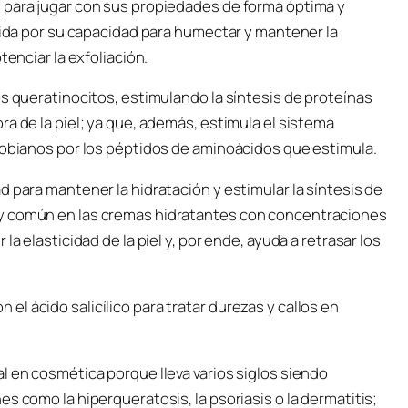
 para jugar con sus propiedades de forma óptima y
ocida por su capacidad para humectar y mantener la
tenciar la exfoliación.
os queratinocitos, estimulando la síntesis de proteínas
a de la piel; ya que, además, estimula el sistema
crobianos por los péptidos de aminoácidos que estimula.
d para mantener la hidratación y estimular la síntesis de
uy común en las cremas hidratantes con concentraciones
a elasticidad de la piel y, por ende, ayuda a retrasar los
l ácido salicílico para tratar durezas y callos en
l en cosmética porque lleva varios siglos siendo
s como la hiperqueratosis, la psoriasis o la dermatitis;