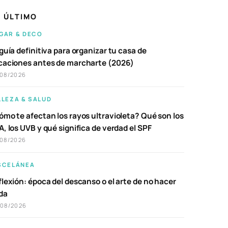
 ÚLTIMO
GAR & DECO
guía definitiva para organizar tu casa de
caciones antes de marcharte (2026)
/08/2026
LLEZA & SALUD
ómo te afectan los rayos ultravioleta? Qué son los
, los UVB y qué significa de verdad el SPF
/08/2026
SCELÁNEA
lexión: época del descanso o el arte de no hacer
da
/08/2026