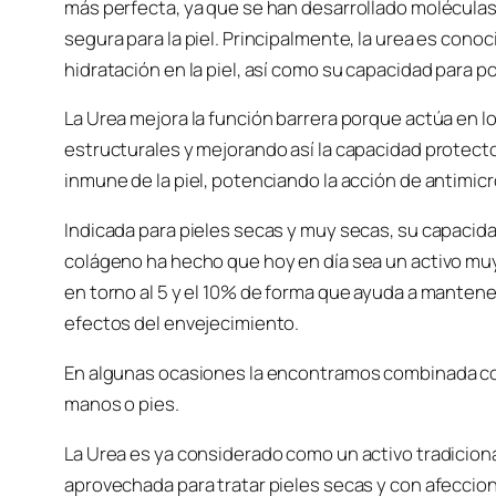
más perfecta, ya que se han desarrollado moléculas
segura para la piel. Principalmente, la urea es con
hidratación en la piel, así como su capacidad para po
La Urea mejora la función barrera porque actúa en l
estructurales y mejorando así la capacidad protector
inmune de la piel, potenciando la acción de antimi
Indicada para pieles secas y muy secas, su capacida
colágeno ha hecho que hoy en día sea un activo m
en torno al 5 y el 10% de forma que ayuda a mantener l
efectos del envejecimiento.
En algunas ocasiones la encontramos combinada con e
manos o pies.
La Urea es ya considerado como un activo tradiciona
aprovechada para tratar pieles secas y con afeccione