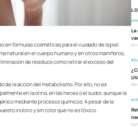
LO
HO
La 
va
o en fórmulas cosméticas para el cuidado de la piel.
07
a natural en el cuerpo humano y en otros mamíferos,
BE
iminación de residuos como retirar el exceso del
¿C
UVA
do de la acción del metabolismo. Por ello, no es
05
almente en la orina, en las heces o el sudor, aunque la
MI
rgánico mediante procesos químicos. A pesar de la
Ref
esto inoloro y sin color que no es tóxico.
na
04