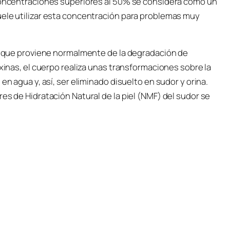
 concentraciones superiores al 50% se considera como un
uele utilizar esta concentración para problemas muy
o, que proviene normalmente de la degradación de
oxinas, el cuerpo realiza unas transformaciones sobre la
en agua y, así, ser eliminado disuelto en sudor y orina.
es de Hidratación Natural de la piel (NMF) del sudor se