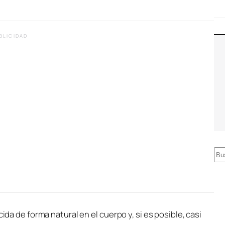
BLICIDAD
B
u
s
c
a
ida de forma natural en el cuerpo y, si es posible, casi
r