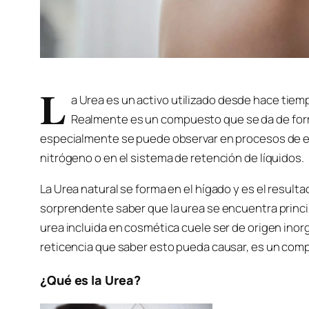
L
a Urea es un activo utilizado desde hace tiemp
Realmente es un compuesto que se da de form
especialmente se puede observar en procesos de el
nitrógeno o en el sistema de retención de líquidos.
La Urea natural se forma en el hígado y es el resulta
sorprendente saber que la urea se encuentra princip
urea incluida en cosmética cuele ser de origen ino
reticencia que saber esto pueda causar, es un compu
¿Qué es la Urea?