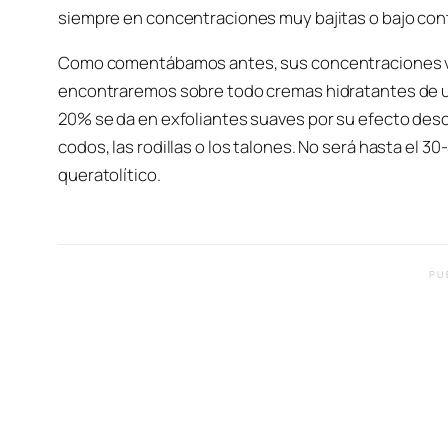
siempre en concentraciones muy bajitas o bajo cont
Como comentábamos antes, sus concentraciones va
encontraremos sobre todo cremas hidratantes de uso 
20% se da en exfoliantes suaves por su efecto desc
codos, las rodillas o los talones. No será hasta el
queratolítico.
PU