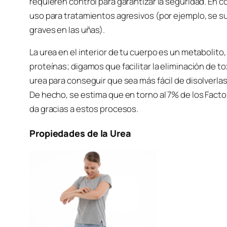
requieren control para garantizar la seguridad. En
uso para tratamientos agresivos (por ejemplo, se s
graves en las uñas).
La urea en el interior de tu cuerpo es un metabolit
proteínas; digamos que facilitar la eliminación de t
urea para conseguir que sea más fácil de disolverlas 
De hecho, se estima que en torno al 7% de los Factor
da gracias a estos procesos.
Propiedades de la Urea