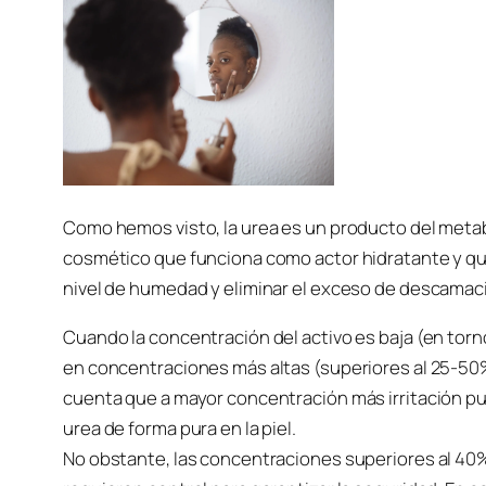
Como hemos visto, la urea es un producto del metabo
cosmético que funciona como actor hidratante y quera
nivel de humedad y eliminar el exceso de descamació
Cuando la concentración del activo es baja (en torn
en concentraciones más altas (superiores al 25-50
cuenta que a mayor concentración más irritación pued
urea de forma pura en la piel.
No obstante, las concentraciones superiores al 40