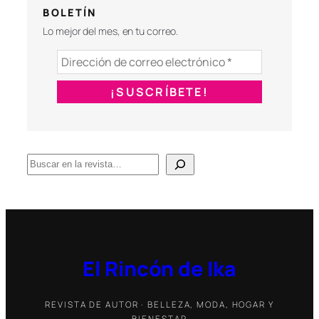
BOLETÍN
Lo mejor del mes, en tu correo.
B
u
s
c
a
r
El Rincón de Ika
REVISTA DE AUTOR · BELLEZA, MODA, HOGAR Y
BIENESTAR