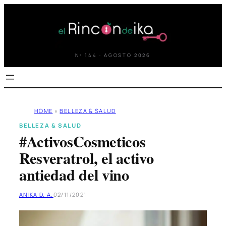
Saltar
al
contenido
Nº 144 · AGOSTO 2026
HOME
»
BELLEZA & SALUD
BELLEZA & SALUD
#ActivosCosmeticos
Resveratrol, el activo
antiedad del vino
ANIKA D. A.
02/11/2021