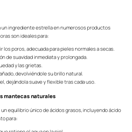
 en un ingrediente estrella en numerosos productos
oras son ideales para:
ir los poros, adecuada para pieles normales a secas.
ón de suavidad inmediata y prolongada.
uedad y las grietas.
añado, devolviéndole su brillo natural.
el, dejándola suave y flexible tras cada uso.
as mantecas naturales
n equilibrio único de ácidos grasos, incluyendo ácido
nto para:
ue retiene el agua en la piel.