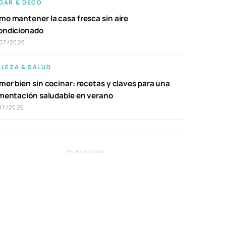
GAR & DECO
mo mantener la casa fresca sin aire
ondicionado
07/2026
LLEZA & SALUD
er bien sin cocinar: recetas y claves para una
imentación saludable en verano
07/2026
PUBLICIDAD