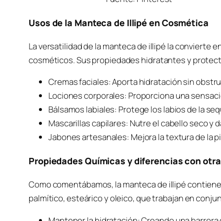
Usos de la Manteca de Illipé en Cosmética
La versatilidad de la manteca de illipé la convierte
cosméticos. Sus propiedades hidratantes y protect
Cremas faciales: Aporta hidratación sin obstru
Lociones corporales: Proporciona una sensaci
Bálsamos labiales: Protege los labios de la seq
Mascarillas capilares: Nutre el cabello seco y d
Jabones artesanales: Mejora la textura de la pi
Propiedades Químicas y diferencias con otr
Como comentábamos, la manteca de illipé contiene u
palmítico, esteárico y oleico, que trabajan en conju
Mantener la hidratación: Creando una barrera q