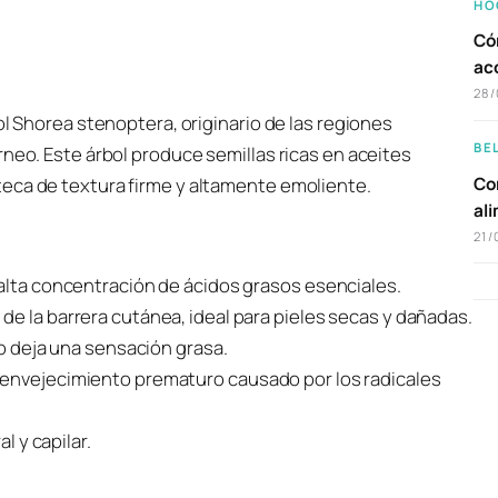
HO
Có
ac
28/
ol Shorea stenoptera, originario de las regiones
BE
rneo. Este árbol produce semillas ricas en aceites
Com
eca de textura firme y altamente emoliente.
al
21/
 alta concentración de ácidos grasos esenciales.
e la barrera cutánea, ideal para pieles secas y dañadas.
no deja una sensación grasa.
 envejecimiento prematuro causado por los radicales
l y capilar.