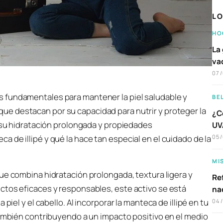
LO
HO
La 
va
07
es fundamentales para mantener la piel saludable y
BE
que destacan por su capacidad para nutrir y proteger la
¿C
r su hidratación prolongada y propiedades
UVA
 de illipé y qué la hace tan especial en el cuidado de la
05
MI
que combina hidratación prolongada, textura ligera y
Ref
ctos eficaces y responsables, este activo se está
na
piel y el cabello. Al incorporar la manteca de illipé en tu
04
también contribuyendo a un impacto positivo en el medio