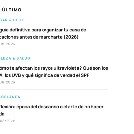
 ÚLTIMO
GAR & DECO
guía definitiva para organizar tu casa de
caciones antes de marcharte (2026)
/08/2026
LLEZA & SALUD
ómo te afectan los rayos ultravioleta? Qué son los
, los UVB y qué significa de verdad el SPF
/08/2026
SCELÁNEA
lexión: época del descanso o el arte de no hacer
da
/08/2026