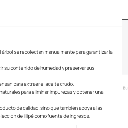
l árbol se recolectan manualmente para garantizar la
ucir su contenido de humedad y preservar sus
ensan para extraer el aceite crudo.
B
naturales para eliminar impurezas y obtener una
u
s
roducto de calidad, sino que también apoya a las
c
ección de illipé como fuente de ingresos.
a
r