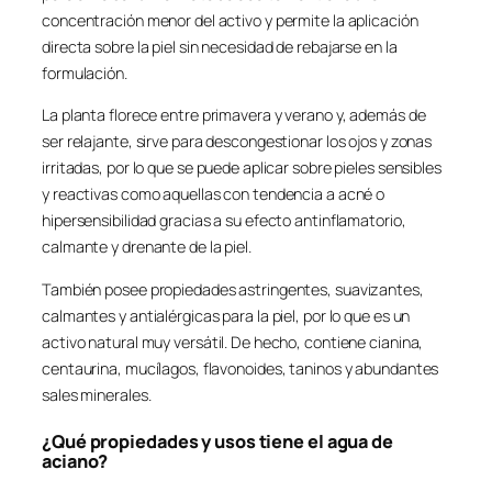
concentración menor del activo y permite la aplicación
directa sobre la piel sin necesidad de rebajarse en la
formulación.
La planta florece entre primavera y verano y, además de
ser relajante, sirve para descongestionar los ojos y zonas
irritadas, por lo que se puede aplicar sobre pieles sensibles
y reactivas como aquellas con tendencia a acné o
hipersensibilidad gracias a su efecto antinflamatorio,
calmante y drenante de la piel.
También posee propiedades astringentes, suavizantes,
calmantes y antialérgicas para la piel, por lo que es un
activo natural muy versátil. De hecho, contiene cianina,
centaurina, mucílagos, flavonoides, taninos y abundantes
sales minerales.
¿Qué propiedades y usos tiene el agua de
aciano?