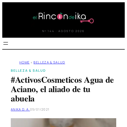
Saltar
al
contenido
Nº 144 · AGOSTO 2026
HOME
»
BELLEZA & SALUD
BELLEZA & SALUD
#ActivosCosmeticos Agua de
Aciano, el aliado de tu
abuela
ANIKA D. A.
05/01/2021