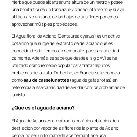
hierba que puede alcanzar una altura de un metro y posee
una bonita flor de un tono azul-violáceo intenso muy suave
al tacto. No en vano, de las hojas de sus flores podemos
aprovechar múltiples propiedades.
El Agua floral de Aciano (Centaurea cyanus) es un activo
botánico que surge del extracto de del aciano que es
conocido desde tiempos inmemoriales por su capacidad
calmante. Además, se sabe que desde el siglo XVI se ha
utilizado como remedio popular para tratar algunos
problemas de la vista. De hecho, en Francia se le conocía
como
eau de casselunettes
(agua de gafas rotas) en
referencia a esa capacidad de ayudar con los problemas de
la vista.
¿Qué es el agua de aciano?
El Agua de Aciano es un extracto botánico obtenido de la
destilación por vapor de las flores de la planta de Aciano,
pero al no ser un formato de aceite mantiene una