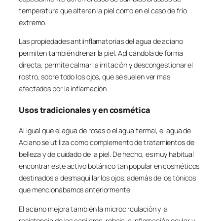
temperatura que alteran la piel como en el caso de frío
extremo.
Las propiedades antiinflamatorias del agua de aciano
permiten también drenar la piel. Aplicándola de forma
directa, permite calmar la irritación y descongestionar el
rostro, sobre todo los ojos, que se suelen ver más
afectados por la inflamación.
Usos tradicionales y en cosmética
Al igual que el agua de rosas o el agua termal, el agua de
Aciano se utiliza como complemento de tratamientos de
belleza y de cuidado de la piel. De hecho, es muy habitual
encontrar este activo botánico tan popular en cosméticos
destinados a desmaquillar los ojos; además de los tónicos
que mencionábamos anteriormente.
El aciano mejora también la microcirculación y la
resistencia de los capilares, rebaja la inflamación ocular y