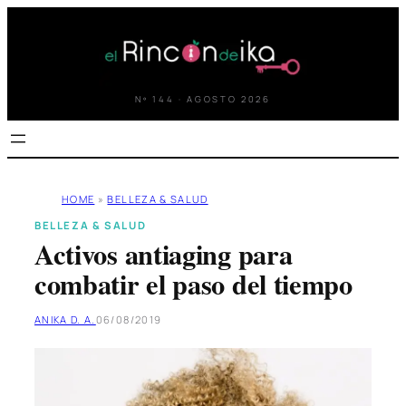
Saltar
al
contenido
Nº 144 · AGOSTO 2026
HOME
»
BELLEZA & SALUD
BELLEZA & SALUD
Activos antiaging para
combatir el paso del tiempo
ANIKA D. A.
06/08/2019