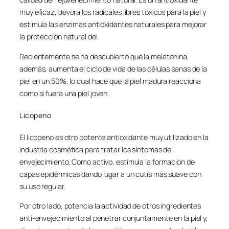
muy eficaz, devora los radicales libres tóxicos para la piel y
estimula las enzimas antioxidantes naturales para mejorar
la protección natural del.
Recientemente se ha descubierto que la melatonina,
además, aumenta el ciclo de vida de las células sanas de la
piel en un 50%, lo cual hace que la piel madura reacciona
como si fuera una piel joven.
Licopeno
El licopeno es otro potente antioxidante muy utilizado en la
industria cosmética para tratar los síntomas del
envejecimiento. Como activo, estimula la formación de
capas epidérmicas dando lugar a un cutis más suave con
su uso regular.
Por otro lado, potencia la actividad de otros ingredientes
anti-envejecimiento al penetrar conjuntamente en la piel y,