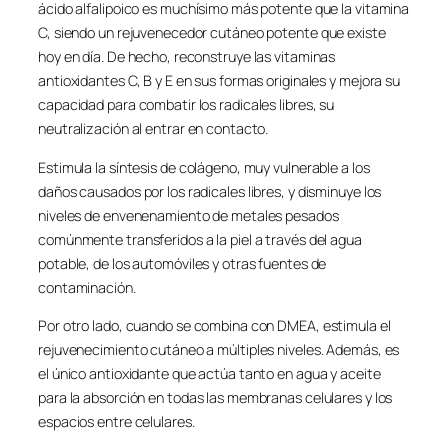
ácido alfalipoico es muchísimo más potente que la vitamina
C, siendo un rejuvenecedor cutáneo potente que existe
hoy en día. De hecho, reconstruye las vitaminas
antioxidantes C, B y E en sus formas originales y mejora su
capacidad para combatir los radicales libres, su
neutralización al entrar en contacto.
Estimula la síntesis de colágeno, muy vulnerable a los
daños causados por los radicales libres, y disminuye los
niveles de envenenamiento de metales pesados
comúnmente transferidos a la piel a través del agua
potable, de los automóviles y otras fuentes de
contaminación.
Por otro lado, cuando se combina con DMEA, estimula el
rejuvenecimiento cutáneo a múltiples niveles. Además, es
el único antioxidante que actúa tanto en agua y aceite
para la absorción en todas las membranas celulares y los
espacios entre celulares.