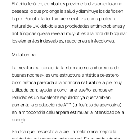
El ácido ferúlico, combate y previene la división celular no
deseada lo que prolonga la salud y disminuye los daños en
la piel. Por otro lado, también se utiliza como protector
natural de UV, debido a sus propiedades antimicrobianas y
antifúngicas que se revelan muy útiles a la hora de bloquear
los elementos indeseables, reacciones e infecciones.
Melatonina
La melatonina, conocida también como la «hormona de
buenas noches», es una estructura sintética de esterol
biomimética parecida a la hormona natural de la piel muy
utilizada para ayudar a conciliar el sueño, aunque en
realidad es un excelente regulador, ya que también
aumenta la producción de ATP (trifosfato de adenosina)
en la mitocondria celular para estimular la intensidad de la
energía.
Se dice que, respecto a la piel, la melatonina mejora la
calidad del rejuvenecimiento natural. Es un antioxidante