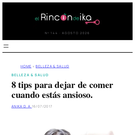
Saltar
al
contenido
Nº 144 · AGOSTO 2026
HOME
»
BELLEZA & SALUD
BELLEZA & SALUD
8 tips para dejar de comer
cuando estás ansioso.
ANIKA D. A.
16/07/2017