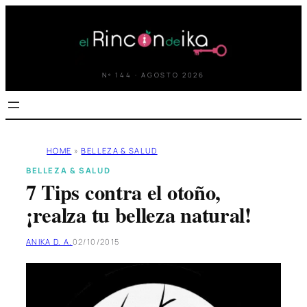
Saltar
al
contenido
Nº 144 · AGOSTO 2026
HOME
»
BELLEZA & SALUD
BELLEZA & SALUD
7 Tips contra el otoño,
¡realza tu belleza natural!
ANIKA D. A.
02/10/2015