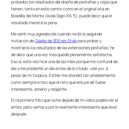
probados los resultados del diseño de pestañas y cejas que
tienen, tanto en este centro como en el original sita en
Boadilla del Monte (Avda.Siglo XXI, 5), puedo decir que el
resultado merece la pena.
Me sentí muy agradecida cuando recibí la segunda
invitación de
Giselle de 3DEyes Style
para probar y
mostraros los resultados de las extensiones pestañas; he
de decir que una vez más quedé plenamente satisfecha.
Eso sí, esta vez hice una de las mías porque me confundí de
día y me presenté un día antes de lo citado: «olé yo». A
pesar de mi torpeza, Esther me atendió tan amablemente
como siempre e hizo que el rato que estuve allí fuese
interesante, ameno y relajante.
En la primera foto que os he dejado de mi visita podéis ver el
antes, pero vamos a por lo realmente interesante que es el
después: