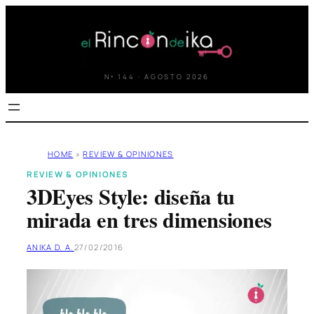
Saltar
al
contenido
Nº 144 · AGOSTO 2026
HOME
»
REVIEW & OPINIONES
REVIEW & OPINIONES
3DEyes Style: diseña tu
mirada en tres dimensiones
ANIKA D. A.
27/02/2016