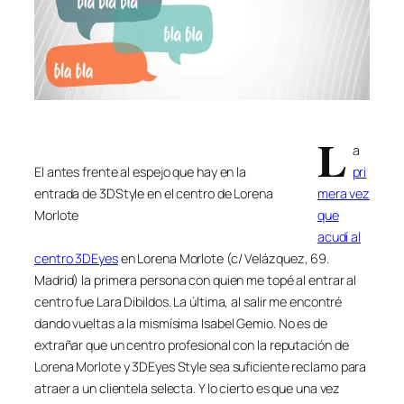
L
a
El antes frente al espejo que hay en la
pri
entrada de 3DStyle en el centro de Lorena
mera vez
Morlote
que
acudí al
centro 3DEyes
en Lorena Morlote (c/ Velázquez, 69.
Madrid) la primera persona con quien me topé al entrar al
centro fue Lara Dibildos. La última, al salir me encontré
dando vueltas a la mismísima Isabel Gemio. No es de
extrañar que un centro profesional con la reputación de
Lorena Morlote y 3DEyes Style sea suficiente reclamo para
atraer a un clientela selecta. Y lo cierto es que una vez