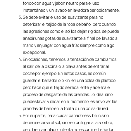
fondo con agua y jabón neutro para el uso
instantáneo y un lavado en lavadora periódicamente.
Se debe evitar el uso del suavizante para no
deteriorar el tejido de la ropa de baño, pero cuando
las agresiones como el sol los dejan rígidos, se puede
añadir unas gotas de suavizante al final del lavado a
mano y enjuagar con agua fría; siempre como algo
excepcional.
En ocasiones, tenemos la tentación de cambiarnos
al salir de la piscina o la playa antes de entrar al
coche por ejemplo. En estos casos, es común
guardar el bañador o bikini en una bolsa de plástico,
pero hace que el tejido se recaliente y acelera el
proceso de desgaste de las prendas. Lo ideal sino
puedes lavar y secar en el momento, es envolver las
prendas de baño en la toalla o una bolsa de red.
Por su parte, para cuidar bañadores y bikinis no
deben secarse al sol, sino en un lugar a la sombra,
pero bien ventilado. Intenta no escurrir el bañador