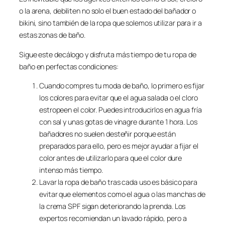
o la arena, debiliten no solo el buen estado del bañador o
bikini, sino también de la ropa que solemos utilizar para ir a
estas zonas de baño.
Sigue este decálogo y disfruta más tiempo de tu ropa de
baño en perfectas condiciones:
Cuando compres tu moda de baño, lo primero es fijar
los colores para evitar que el agua salada o el cloro
estropeen el color. Puedes introducirlos en agua fría
con sal y unas gotas de vinagre durante 1 hora. Los
bañadores no suelen desteñir porque están
preparados para ello, pero es mejor ayudar a fijar el
color antes de utilizarlo para que el color dure
intenso más tiempo.
Lavar la ropa de baño tras cada uso es básico para
evitar que elementos como el agua o las manchas de
la crema SPF sigan deteriorando la prenda. Los
expertos recomiendan un lavado rápido, pero a