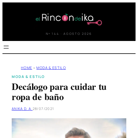
Saltar
al
contenido
Nº 144 · AGOSTO 2026
HOME
»
MODA & ESTILO
MODA & ESTILO
Decálogo para cuidar tu
ropa de baño
ANIKA D. A.
28/07/2021