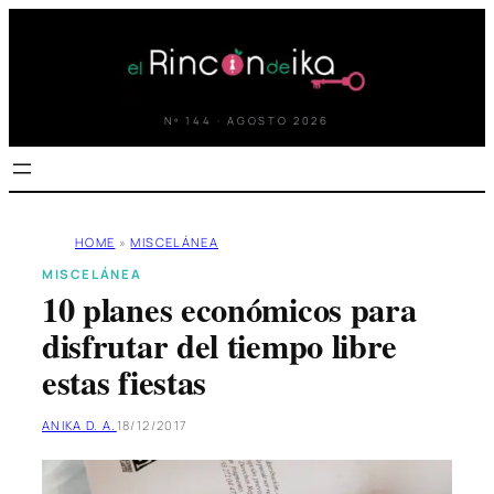
Saltar
al
contenido
Nº 144 · AGOSTO 2026
HOME
»
MISCELÁNEA
MISCELÁNEA
10 planes económicos para
disfrutar del tiempo libre
estas fiestas
ANIKA D. A.
18/12/2017