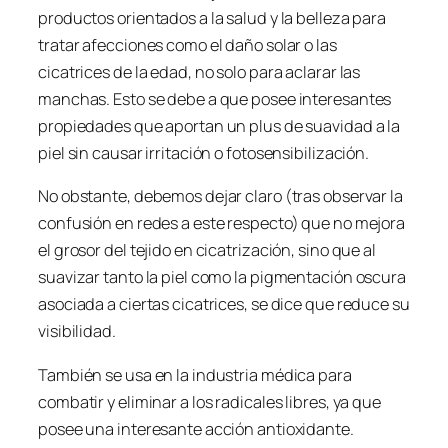
productos orientados a la salud y la belleza para
tratar afecciones como el daño solar o las
cicatrices de la edad, no solo para aclarar las
manchas. Esto se debe a que posee interesantes
propiedades que aportan un plus de suavidad a la
piel sin causar irritación o fotosensibilización.
No obstante, debemos dejar claro (tras observar la
confusión en redes a este respecto) que no mejora
el grosor del tejido en cicatrización, sino que al
suavizar tanto la piel como la pigmentación oscura
asociada a ciertas cicatrices, se dice que reduce su
visibilidad.
También se usa en la industria médica para
combatir y eliminar a los radicales libres, ya que
posee una interesante acción antioxidante.