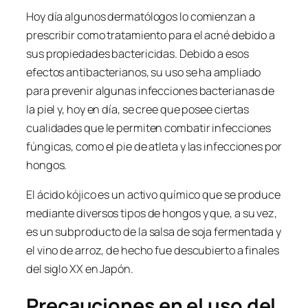
Hoy día algunos dermatólogos lo comienzan a
prescribir como tratamiento para el acné debido a
sus propiedades bactericidas. Debido a esos
efectos antibacterianos, su uso se ha ampliado
para prevenir algunas infecciones bacterianas de
la piel y, hoy en día, se cree que posee ciertas
cualidades que le permiten combatir infecciones
fúngicas, como el pie de atleta y las infecciones por
hongos.
El ácido kójico es un activo químico que se produce
mediante diversos tipos de hongos y que, a su vez,
es un subproducto de la salsa de soja fermentada y
el vino de arroz, de hecho fue descubierto a finales
del siglo XX en Japón.
Precauciones en el uso del