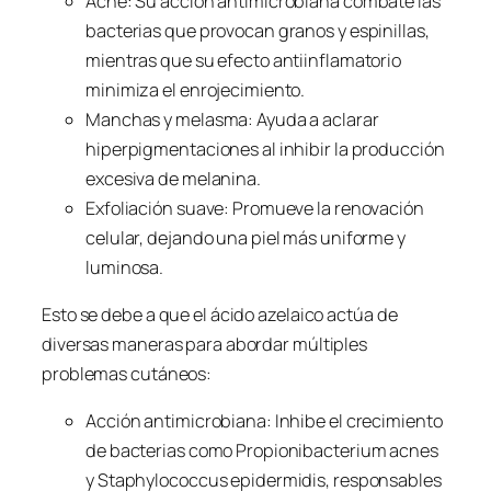
Acné: Su acción antimicrobiana combate las
bacterias que provocan granos y espinillas,
mientras que su efecto antiinflamatorio
minimiza el enrojecimiento.
Manchas y melasma: Ayuda a aclarar
hiperpigmentaciones al inhibir la producción
excesiva de melanina.
Exfoliación suave: Promueve la renovación
celular, dejando una piel más uniforme y
luminosa.
Esto se debe a que el ácido azelaico actúa de
diversas maneras para abordar múltiples
problemas cutáneos:
Acción antimicrobiana: Inhibe el crecimiento
de bacterias como Propionibacterium acnes
y Staphylococcus epidermidis, responsables