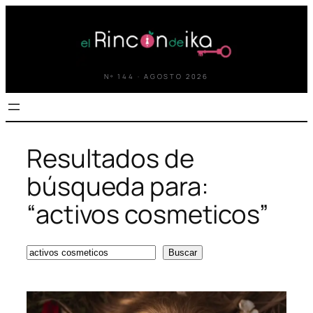
Saltar
al
contenido
Nº 144 · AGOSTO 2026
Resultados de
búsqueda para:
“activos cosmeticos”
Buscar
Buscar