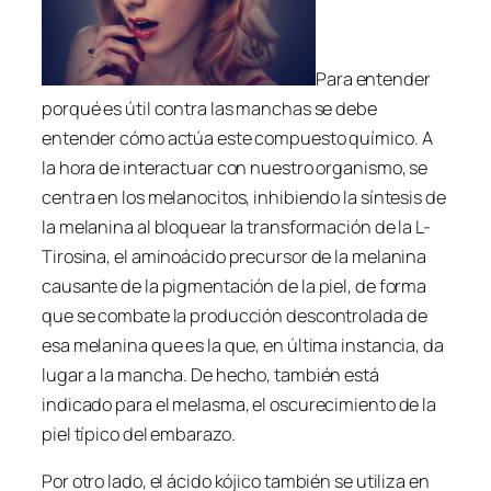
Para entender
porqué es útil contra las manchas se debe
entender cómo actúa este compuesto químico. A
la hora de interactuar con nuestro organismo, se
centra en los melanocitos, inhibiendo la síntesis de
la melanina al bloquear la transformación de la L-
Tirosina, el aminoácido precursor de la melanina
causante de la pigmentación de la piel, de forma
que se combate la producción descontrolada de
esa melanina que es la que, en última instancia, da
lugar a la mancha. De hecho, también está
indicado para el melasma, el oscurecimiento de la
piel típico del embarazo.
Por otro lado, el ácido kójico también se utiliza en